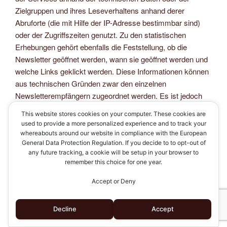
Zielgruppen und ihres Leseverhaltens anhand derer
Abruforte (die mit Hilfe der IP-Adresse bestimmbar sind)
oder der Zugriffszeiten genutzt. Zu den statistischen
Erhebungen gehört ebenfalls die Feststellung, ob die
Newsletter geöffnet werden, wann sie geöffnet werden und
welche Links geklickt werden. Diese Informationen können
aus technischen Gründen zwar den einzelnen
Newsletterempfängern zugeordnet werden. Es ist jedoch
weder unser Bestreben, noch, sofern eingesetzt, das des
This website stores cookies on your computer. These cookies are
Versanddienstleisters, einzelne Nutzer zu beobachten. Die
used to provide a more personalized experience and to track your
Auswertungen dienen uns viel mehr dazu, die
whereabouts around our website in compliance with the European
Lesegewohnheiten unserer Nutzer zu erkennen und unsere
General Data Protection Regulation. If you decide to to opt-out of
any future tracking, a cookie will be setup in your browser to
Inhalte auf sie anzupassen oder unterschiedliche Inhalte
remember this choice for one year.
entsprechend den Interessen unserer Nutzer zu
versenden.
Accept or Deny
Ein getrennter Widerruf der Erfolgsmessung ist leider nicht
Decline
Accept
möglich, in diesem Fall muss das gesamte