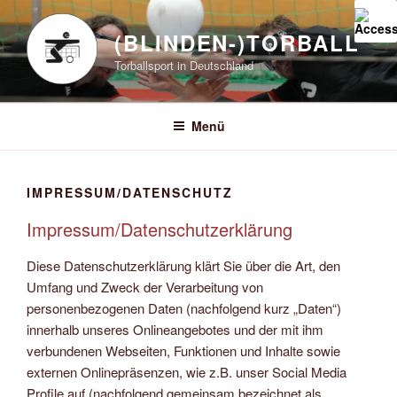
Zum
Inhalt
(BLINDEN-)TORBALL
springen
Torballsport in Deutschland
Menü
IMPRESSUM/DATENSCHUTZ
Impressum/Datenschutzerklärung
Diese Datenschutzerklärung klärt Sie über die Art, den
Umfang und Zweck der Verarbeitung von
personenbezogenen Daten (nachfolgend kurz „Daten“)
innerhalb unseres Onlineangebotes und der mit ihm
verbundenen Webseiten, Funktionen und Inhalte sowie
externen Onlinepräsenzen, wie z.B. unser Social Media
Profile auf (nachfolgend gemeinsam bezeichnet als