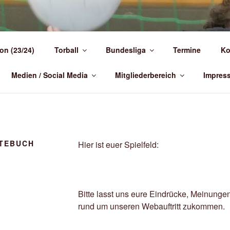
NDEN-)TORBALL
on (23/24)
Torball
Bundesliga
Termine
Ko
 Deutschland
Medien / Social Media
Mitgliederbereich
Impres
TEBUCH
Hier ist euer Spielfeld:
Bitte lasst uns eure Eindrücke, Meinunge
rund um unseren Webauftritt zukommen.