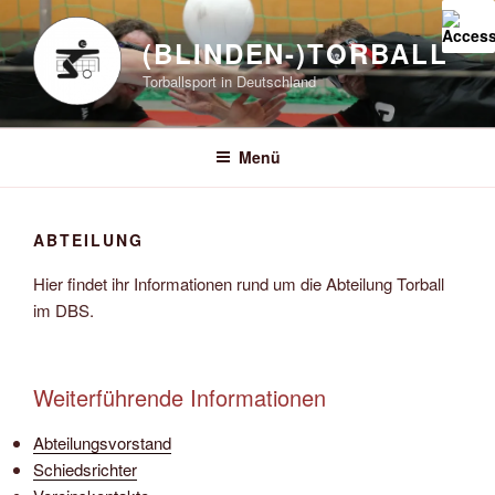
Zum
Inhalt
(BLINDEN-)TORBALL
springen
Torballsport in Deutschland
Menü
ABTEILUNG
Hier findet ihr Informationen rund um die Abteilung Torball
im DBS.
Weiterführende Informationen
Abteilungsvorstand
Schiedsrichter