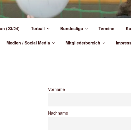
NDEN-)TORBALL
on (23/24)
Torball
Bundesliga
Termine
Ko
 Deutschland
Medien / Social Media
Mitgliederbereich
Impres
Vorname
Nachname