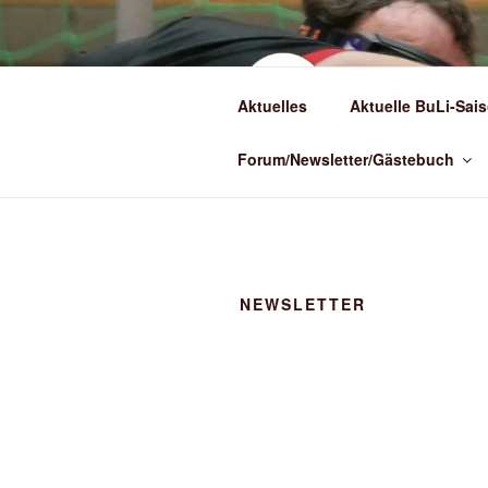
Zum
Inhalt
springen
(BLI
Aktuelles
Aktuelle BuLi-Sais
Torballsport in
Forum/Newsletter/Gästebuch
NEWSLETTER