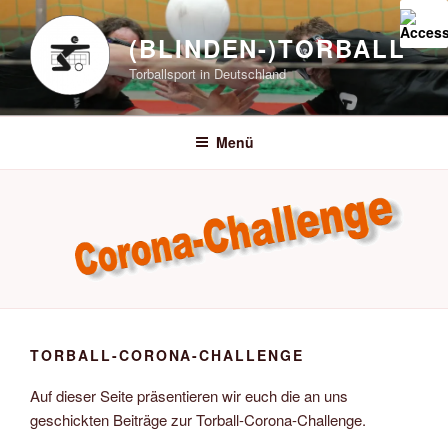
Zum
Inhalt
(BLINDEN-)TORBALL
springen
Torballsport in Deutschland
Menü
TORBALL-CORONA-CHALLENGE
Auf dieser Seite präsentieren wir euch die an uns
geschickten Beiträge zur Torball-Corona-Challenge.