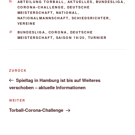
KATEGORIEN
ABTEILUNG TORBALL
,
AKTUELLES
,
BUNDESLIGA
,
CORONA-CHALLENGE
,
DEUTSCHE
MEISTERSCHAFT
,
NATIONAL
,
NATIONALMANNSCHAFT
,
SCHIEDSRICHTER
,
VEREINE
SCHLAGWÖRTER
BUNDESLIGA
,
CORONA
,
DEUTSCHE
MEISTERSCHAFT
,
SAISON 19/20
,
TURNIER
Beitragsnavigation
Vorheriger
ZURÜCK
Beitrag
Spieltag in Hamburg ist bis auf Weiteres
verschoben – aktuelle Informationen
Nächster
WEITER
Beitrag
Torball-Corona-Challenge