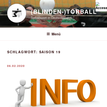
Zum
Inhalt
(BLINDEN-)TORBALL
springen
Torballsport in Deutschland
Menü
SCHLAGWORT:
SAISON 19
VERÖFFENTLICHT
06.02.2020
AM