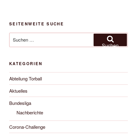
Termine
bis
zur
SEITENWEITE SUCHE
Sasison
2020/2021“
Suche
nach:
Suchen
KATEGORIEN
Abteilung Torball
Aktuelles
Bundesliga
Nachberichte
Corona-Challenge