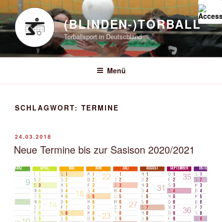
Zum
Inhalt
(BLINDEN-)TORBALL
springen
Torballsport in Deutschland
Menü
SCHLAGWORT:
TERMINE
VERÖFFENTLICHT
24.03.2018
AM
Neue Termine bis zur Sasison 2020/2021