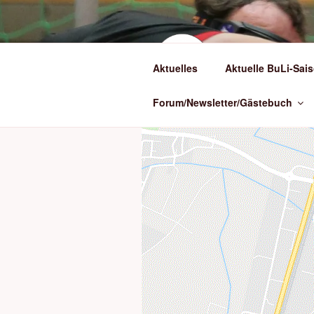
Zum
Inhalt
springen
(BLI
Aktuelles
Aktuelle BuLi-Sais
Torballsport in
Forum/Newsletter/Gästebuch