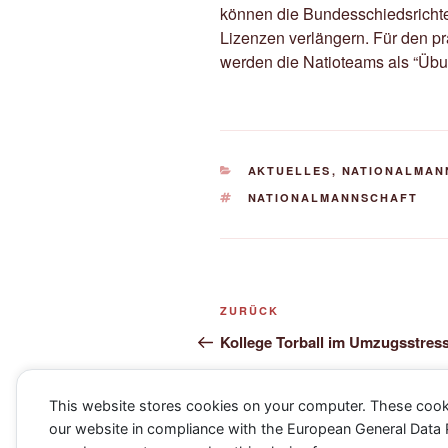
können die Bundesschiedsrichte
Lizenzen verlängern. Für den pr
werden die Natioteams als “Übu
KATEGORIEN
AKTUELLES
,
NATIONALMAN
SCHLAGWÖRTER
NATIONALMANNSCHAFT
Beitragsnavigation
Vorheriger
ZURÜCK
Beitrag
Kollege Torball im Umzugsstres
This website stores cookies on your computer. These cook
our website in compliance with the European General Data Pro