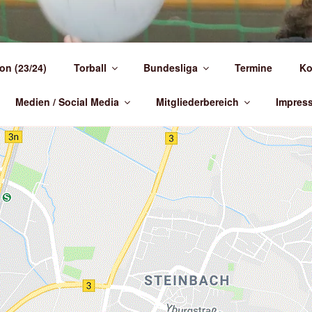
NDEN-)TORBALL
on (23/24)
Torball
Bundesliga
Termine
Ko
 Deutschland
Medien / Social Media
Mitgliederbereich
Impres