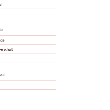
ll
te
nge
erschaft
ball