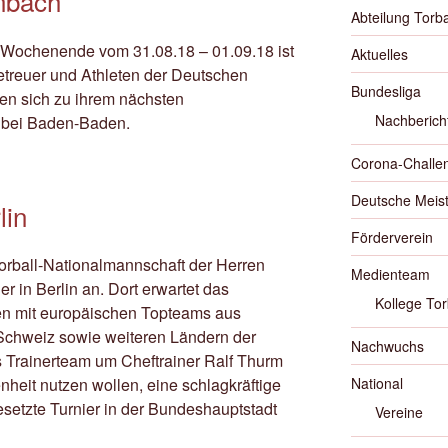
nbach
Abteilung Torba
Wochenende vom 31.08.18 – 01.09.18 ist
Aktuelles
Betreuer und Athleten der Deutschen
Bundesliga
fen sich zu ihrem nächsten
Nachberich
h bei Baden-Baden.
Corona-Challe
Deutsche Meist
lin
Förderverein
Torball-Nationalmannschaft der Herren
Medienteam
er in Berlin an.
Dort erwartet das
Kollege Tor
n mit europäischen Topteams aus
r Schweiz sowie weiteren Ländern der
Nachwuchs
 Trainerteam um Cheftrainer Ralf Thurm
nheit nutzen wollen, eine schlagkräftige
National
esetzte Turnier in der Bundeshauptstadt
Vereine