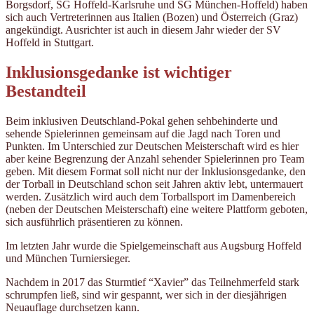
Borgsdorf, SG Hoffeld-Karlsruhe und SG München-Hoffeld) haben
sich auch Vertreterinnen aus Italien (Bozen) und Österreich (Graz)
angekündigt. Ausrichter ist auch in diesem Jahr wieder der SV
Hoffeld in Stuttgart.
Inklusionsgedanke ist wichtiger
Bestandteil
Beim inklusiven Deutschland-Pokal gehen sehbehinderte und
sehende Spielerinnen gemeinsam auf die Jagd nach Toren und
Punkten. Im Unterschied zur Deutschen Meisterschaft wird es hier
aber keine Begrenzung der Anzahl sehender Spielerinnen pro Team
geben. Mit diesem Format soll nicht nur der Inklusionsgedanke, den
der Torball in Deutschland schon seit Jahren aktiv lebt, untermauert
werden. Zusätzlich wird auch dem Torballsport im Damenbereich
(neben der Deutschen Meisterschaft) eine weitere Plattform geboten,
sich ausführlich präsentieren zu können.
Im letzten Jahr wurde die Spielgemeinschaft aus Augsburg Hoffeld
und München Turniersieger.
Nachdem in 2017 das Sturmtief “Xavier” das Teilnehmerfeld stark
schrumpfen ließ, sind wir gespannt, wer sich in der diesjährigen
Neuauflage durchsetzen kann.