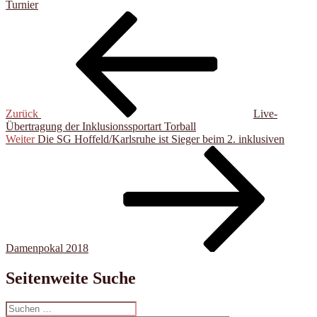
Turnier
Beitragsnavigation
Vorheriger
Beitrag
Zurück
Live-
Übertragung der Inklusionssportart Torball
Nächster
Weiter
Die SG Hoffeld/Karlsruhe ist Sieger beim 2. inklusiven
Beitrag
Damenpokal 2018
Seitenweite Suche
Suche