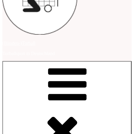
(Blinden-)Torball
Torballsport in Deutschland