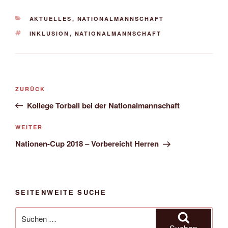
KATEGORIEN
AKTUELLES
,
NATIONALMANNSCHAFT
SCHLAGWÖRTER
INKLUSION
,
NATIONALMANNSCHAFT
Beitragsnavigation
Vorheriger
ZURÜCK
Beitrag
Kollege Torball bei der Nationalmannschaft
Nächster
WEITER
Beitrag
Nationen-Cup 2018 – Vorbereicht Herren
SEITENWEITE SUCHE
Suche
nach: