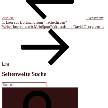
Zurück
Livestream
1. Liga aus Dortmund zum “nachschauen”
Nächster
Weiter
Interview mit MeinSportPodcast.de mit David Georgi zur 1.
Beitrag
Liga
Seitenweite Suche
Suche
nach:
Suchen