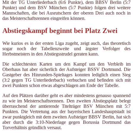
Mit der TG Unterliederbach (6:6 Punkte), dem BBSV Berlin (5:7
Punkte) und dem BSV München (5:7 Punkte) folgen drei weitere
Mannschaften, die bei Ausrutschern der oberen Drei auch noch in
das Meisterschaftsrennen eingreifen können.
Abstiegskampf beginnt bei Platz Zwei
Wie kurios es in der ersten Liga zugeht, zeigt auch, das theoretisch
sogar noch der Tabellenzweite und ärgster Verfolger des
Herbstmeisters in den Abstiegsstrudel geraten kann.
Die schlechtesten Karten um den Kampf um den Verbleib im
Oberhaus hat aber sicherlich der Aufsteiger BSSV Dortmund. Die
Gastgeber des Hinrunden-Spieltages konnten lediglich einen Sieg
(3:2 gegen TG Unterliederbach) verbuchen und befinden sich mit
zwei Punkten schon etwas abgeschlagen am Ende der Tabelle.
Auf den Plätzen darüber geht es aber mindestens genauso spannend
zu wie im Meisterschaftsrennen. Den zweiten Abstiegsplatz belegt
überraschend der amtierende Titelträger BSV München mit 5:7
Punkten. Die Vertretung aus der bayerischen Landeshauptstadt ist
zwar punktgleich mit dem zweiten Aufsteiger BBSV Berlin, hat sich
aber durch die 3:10-Niederlage gegen Borussia Dortmund das
Torverhältnis gründlich versaut.