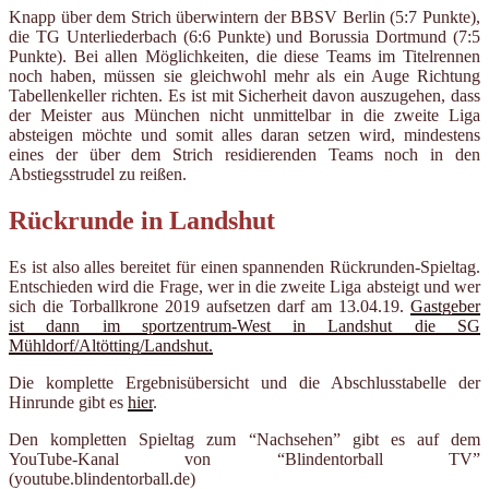
Knapp über dem Strich überwintern der BBSV Berlin (5:7 Punkte),
die TG Unterliederbach (6:6 Punkte) und Borussia Dortmund (7:5
Punkte). Bei allen Möglichkeiten, die diese Teams im Titelrennen
noch haben, müssen sie gleichwohl mehr als ein Auge Richtung
Tabellenkeller richten. Es ist mit Sicherheit davon auszugehen, dass
der Meister aus München nicht unmittelbar in die zweite Liga
absteigen möchte und somit alles daran setzen wird, mindestens
eines der über dem Strich residierenden Teams noch in den
Abstiegsstrudel zu reißen.
Rückrunde in Landshut
Es ist also alles bereitet für einen spannenden Rückrunden-Spieltag.
Entschieden wird die Frage, wer in die zweite Liga absteigt und wer
sich die Torballkrone 2019 aufsetzen darf am 13.04.19.
Gastgeber
ist dann im sportzentrum-West in Landshut die SG
Mühldorf/Altötting/Landshut.
Die komplette Ergebnisübersicht und die Abschlusstabelle der
Hinrunde gibt es
hier
.
Den kompletten Spieltag zum “Nachsehen” gibt es auf dem
YouTube-Kanal von “Blindentorball TV”
(youtube.blindentorball.de)