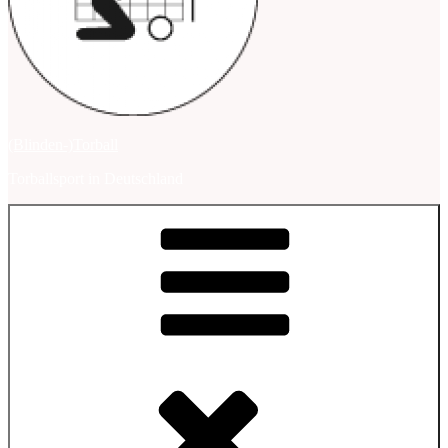
(Blinden-)Torball
Torballsport in Deutschland