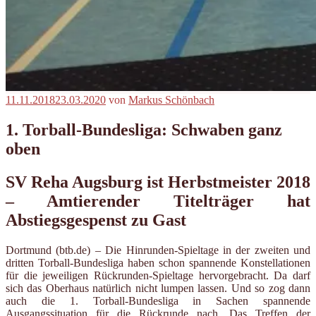
Veröffentlicht
11.11.2018
23.03.2020
von
Markus Schönbach
am
1. Torball-Bundesliga: Schwaben ganz
oben
SV Reha Augsburg ist Herbstmeister 2018
– Amtierender Titelträger hat
Abstiegsgespenst zu Gast
Dortmund (btb.de) – Die Hinrunden-Spieltage in der zweiten und
dritten Torball-Bundesliga haben schon spannende Konstellationen
für die jeweiligen Rückrunden-Spieltage hervorgebracht. Da darf
sich das Oberhaus natürlich nicht lumpen lassen. Und so zog dann
auch die 1. Torball-Bundesliga in Sachen spannende
Ausgangssituation für die Rückrunde nach. Das Treffen der