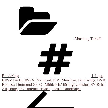
Kategorien
Abteilung Torball
,
Schlagwört
Bundesliga
1. Liga
,
BBSV Berlin
,
BSSV Dortmund
,
BSV München
,
Bundesliga
,
BVB
Borussia Dortmund 09
,
SG Mühldorf/Altötting/Landshut
,
SV Reha
Augsburg
,
TG Unterliederbach
,
Torball Bundesliga
Beitragsnavigation
Vorheriger
Beitrag