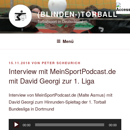
Zum
Inhalt
(BLINDEN-)TORBALL
springen
Torballsport in Deutschland
Menü
VERÖFFENTLICHT
15.11.2018
VON
PETER SCHEURICH
AM
Interview mit MeinSportPodcast.de
mit David Georgi zur 1. Liga
Interview von MeinSportPodcast.de (Malte Asmus) mit
David Georgi zum Hinrunden-Spieltag der 1. Torball
Bundesliga in Dortmund
Audio-
00:00
00:00
Player