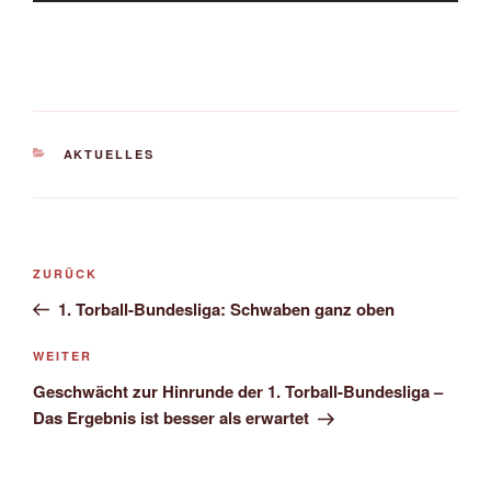
KATEGORIEN
AKTUELLES
Beitragsnavigation
Vorheriger
ZURÜCK
Beitrag
1. Torball-Bundesliga: Schwaben ganz oben
Nächster
WEITER
Beitrag
Geschwächt zur Hinrunde der 1. Torball-Bundesliga –
Das Ergebnis ist besser als erwartet