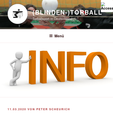
Zum
Inhalt
(BLINDEN-)TORBALL
springen
Torballsport in Deutschland
Menü
VERÖFFENTLICHT
11.03.2020
VON
PETER SCHEURICH