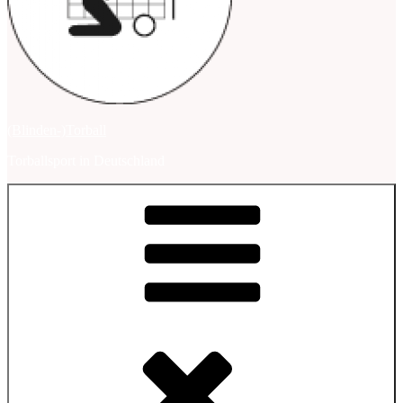
(Blinden-)Torball
Torballsport in Deutschland