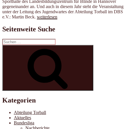
Sporthalle des Landesbildungszentrum für Blinde in Hannover
gegeneinander an. Und auch in diesem Jahr steht die Veranstaltung
unter der Leitung des Jugendwartes der Abteilung Torball im DBS
„Torball-
e.V.: Martin Beck.
weiterlesen
Nachwuchs
trifft
Seitenweite Suche
sich
wieder
Suche
in
nach:
Hannover“
Suchen
Kategorien
Abteilung Torball
Aktuelles
Bundesliga
Nachberichte