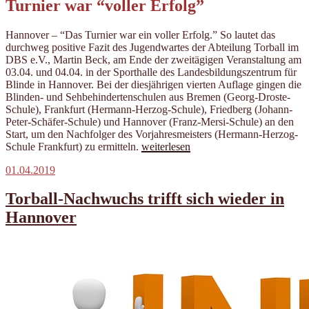
Turnier war “voller Erfolg”
Hannover – “Das Turnier war ein voller Erfolg.” So lautet das
durchweg positive Fazit des Jugendwartes der Abteilung Torball im
DBS e.V., Martin Beck, am Ende der zweitägigen Veranstaltung am
03.04. und 04.04. in der Sporthalle des Landesbildungszentrum für
Blinde in Hannover. Bei der diesjährigen vierten Auflage gingen die
Blinden- und Sehbehindertenschulen aus Bremen (Georg-Droste-
Schule), Frankfurt (Hermann-Herzog-Schule), Friedberg (Johann-
Peter-Schäfer-Schule) und Hannover (Franz-Mersi-Schule) an den
Start, um den Nachfolger des Vorjahresmeisters (Hermann-Herzog-
„4.
Schule Frankfurt) zu ermitteln.
weiterlesen
Deutsche
Veröffentlicht
01.04.2019
Schulmeisterschaft
am
in
Hannover:
Torball-Nachwuchs trifft sich wieder in
Franz-
Hannover
Mersi-
Schule
holt
sich
den
Titel“