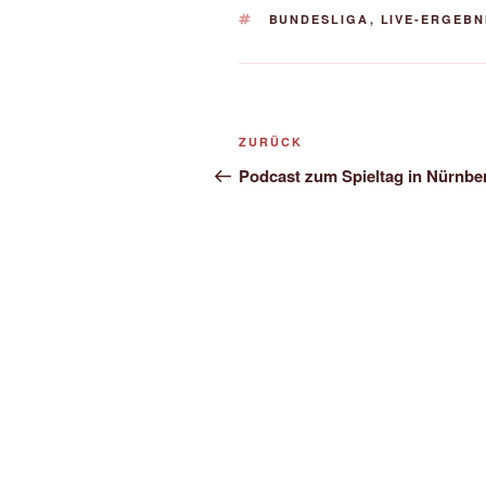
SCHLAGWÖRTER
BUNDESLIGA
,
LIVE-ERGEBN
Beitragsnavigation
Vorheriger
ZURÜCK
Beitrag
Podcast zum Spieltag in Nürnbe