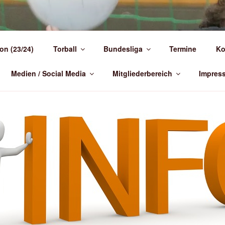
NDEN-)TORBALL
on (23/24)
Torball
Bundesliga
Termine
Ko
 Deutschland
Medien / Social Media
Mitgliederbereich
Impres