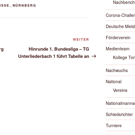
Nachberich
ISSE
,
NÜRNBERG
Corona-Challe
Deutsche Meist
Förderverein
Nächster
WEITER
Beitrag
rg
Hinrunde 1. Bundesliga – TG
Medienteam
Unterliederbach 1 führt Tabelle an
Kollege Tor
Nachwuchs
National
Vereine
Nationalmanns
Schiedsrichter
Turniere