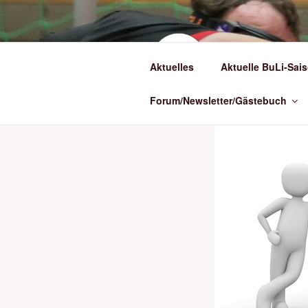
Zum
Inhalt
springen
(BLI
Aktuelles
Aktuelle BuLi-Sais
Torballsport in
Forum/Newsletter/Gästebuch