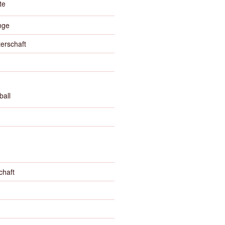
te
nge
erschaft
ball
chaft