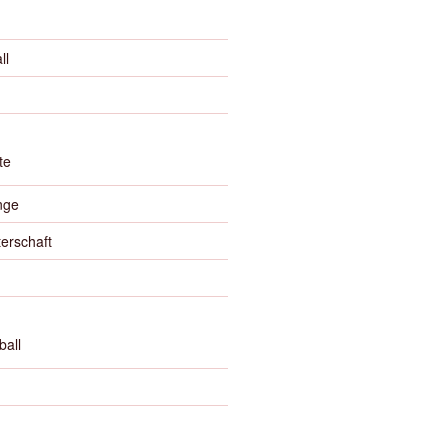
ll
te
nge
erschaft
ball