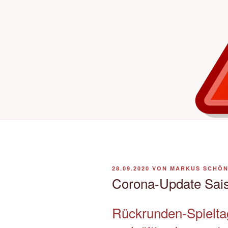
VERÖFFENTLICHT
28.09.2020
VON
MARKUS SCHÖ
AM
Corona-Update Sai
Rückrunden-Spielta