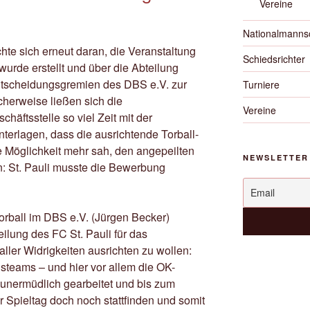
Vereine
Nationalmanns
hte sich erneut daran, die Veranstaltung
Schiedsrichter
urde erstellt und über die Abteilung
ntscheidungsgremien des DBS e.V. zur
Turniere
cherweise ließen sich die
Vereine
häftsstelle so viel Zeit mit der
nterlagen, dass die ausrichtende Torball-
e Möglichkeit mehr sah, den angepeilten
NEWSLETTER
n: St. Pauli musste die Bewerbung
orball im DBS e.V. (Jürgen Becker)
eilung des FC St. Pauli für das
ller Widrigkeiten ausrichten zu wollen:
nsteams – und hier vor allem die OK-
unermüdlich gearbeitet und bis zum
r Spieltag doch noch stattfinden und somit