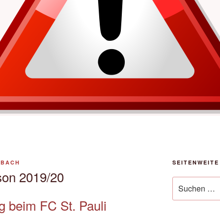
NBACH
SEITENWEITE
son 2019/20
Suche
nach:
g beim FC St. Pauli