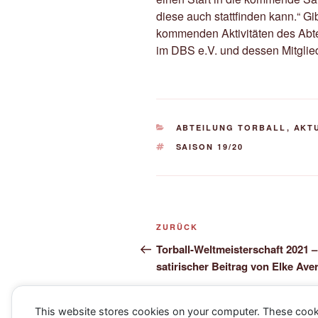
diese auch stattfinden kann.“ Gi
kommenden Aktivitäten des Abte
im DBS e.V. und dessen Mitglie
KATEGORIEN
ABTEILUNG TORBALL
,
AKT
SCHLAGWÖRTER
SAISON 19/20
Beitragsnavigation
Vorheriger
ZURÜCK
Beitrag
Torball-Weltmeisterschaft 2021 –
satirischer Beitrag von Elke Ave
This website stores cookies on your computer. These cook