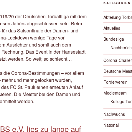
KATEGORIEN
2019/20 der Deutschen-Torballliga mit dem
Abteilung Torba
iesen Jahres abgeschlossen sein. Beim
Aktuelles
es für das Saisonfinale der Damen- und
rona-Lockdown wenige Tage vor
Bundesliga
em Ausrichter und somit auch dem
Nachberich
ie Rechnung. Das Event in der Hansestadt
etzt werden. So weit; so schlecht…
Corona-Challe
Deutsche Meist
 die Corona-Bestimmungen – vor allem
 – mehr und mehr gelockert wurden,
Förderverein
 des FC St. Pauli einen erneuten Anlauf
Medienteam
ieren. Die Meister bei den Damen und
ermittelt werden.
Kollege Tor
Nachwuchs
National
S e.V. lies zu lange auf