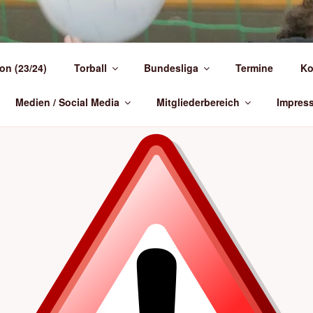
NDEN-)TORBALL
on (23/24)
Torball
Bundesliga
Termine
Ko
 Deutschland
Medien / Social Media
Mitgliederbereich
Impres