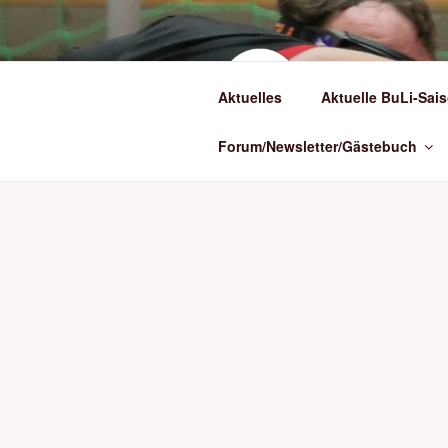
Zum
Inhalt
springen
(BLI
Aktuelles
Aktuelle BuLi-Sais
Torballsport in
Forum/Newsletter/Gästebuch