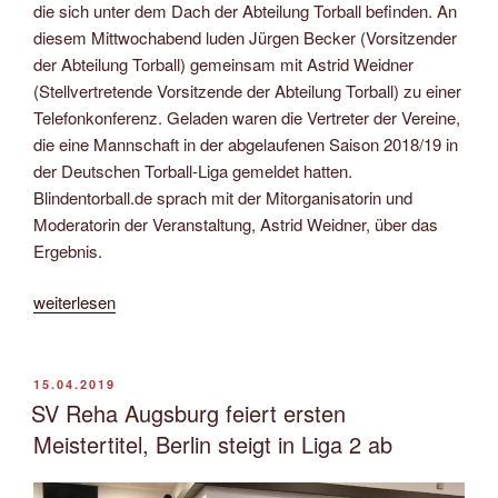
die sich unter dem Dach der Abteilung Torball befinden. An
diesem Mittwochabend luden Jürgen Becker (Vorsitzender
der Abteilung Torball) gemeinsam mit Astrid Weidner
(Stellvertretende Vorsitzende der Abteilung Torball) zu einer
Telefonkonferenz. Geladen waren die Vertreter der Vereine,
die eine Mannschaft in der abgelaufenen Saison 2018/19 in
der Deutschen Torball-Liga gemeldet hatten.
Blindentorball.de sprach mit der Mitorganisatorin und
Moderatorin der Veranstaltung, Astrid Weidner, über das
Ergebnis.
„Nächster
weiterlesen
Schritt
im
Torball
VERÖFFENTLICHT
15.04.2019
AM
hin
SV Reha Augsburg feiert ersten
zu
Meistertitel, Berlin steigt in Liga 2 ab
mehr
Transparenz“