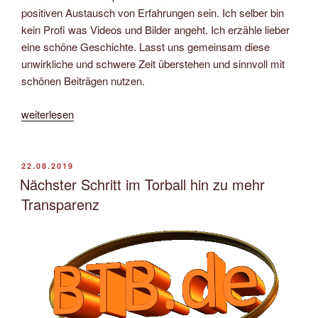
positiven Austausch von Erfahrungen sein. Ich selber bin
kein Profi was Videos und Bilder angeht. Ich erzähle lieber
eine schöne Geschichte. Lasst uns gemeinsam diese
unwirkliche und schwere Zeit überstehen und sinnvoll mit
schönen Beiträgen nutzen.
„Der
weiterlesen
Torball-
Virus
–
VERÖFFENTLICHT
22.08.2019
AM
von
Nächster Schritt im Torball hin zu mehr
Manfred
Transparenz
Haas“