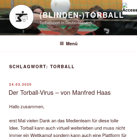
Zum
Inhalt
(BLINDEN-)TORBALL
springen
Torballsport in Deutschland
Menü
SCHLAGWORT:
TORBALL
VERÖFFENTLICHT
24.03.2020
AM
Der Torball-Virus – von Manfred Haas
Hallo zusammen,
erst Mal vielen Dank an das Medienteam für diese tolle
Idee. Torball kann auch virtuell weiterleben und muss nicht
immer ein Wettkampf sondern kann auch eine Plattform für