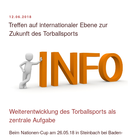
Reha
Augsburg
feiert
VERÖFFENTLICHT
12.06.2018
AM
ersten
Treffen auf internationaler Ebene zur
Meistertitel,
Zukunft des Torballsports
Berlin
steigt
in
Liga
2
ab“
Weiterentwicklung des Torballsports als
zentrale Aufgabe
Beim Nationen-Cup am 26.05.18 in Steinbach bei Baden-