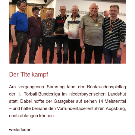
Der Titelkampf
Am vergangenen Samstag fand der Rückrundenspieltag
der 1. Torball-Bundesliga im niederbayerischen Landshut
statt. Dabei hoffte der Gastgeber auf seinen 14 Meistertitel
– und hätte beinahe den Vorrundentabellenführer, Augsburg,
noch abfangen können.
„SV
weiterlesen