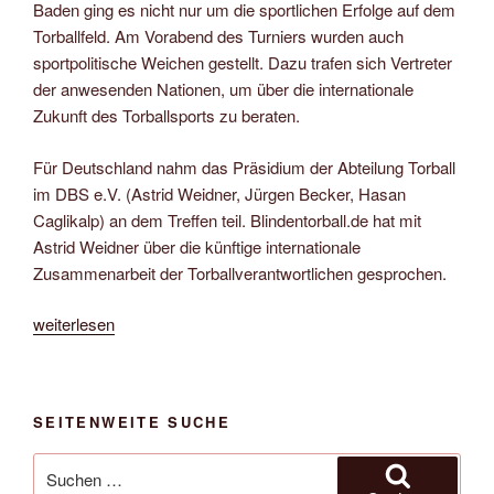
Baden ging es nicht nur um die sportlichen Erfolge auf dem
Torballfeld. Am Vorabend des Turniers wurden auch
sportpolitische Weichen gestellt. Dazu trafen sich Vertreter
der anwesenden Nationen, um über die internationale
Zukunft des Torballsports zu beraten.
Für Deutschland nahm das Präsidium der Abteilung Torball
im DBS e.V. (Astrid Weidner, Jürgen Becker, Hasan
Caglikalp) an dem Treffen teil. Blindentorball.de hat mit
Astrid Weidner über die künftige internationale
Zusammenarbeit der Torballverantwortlichen gesprochen.
„Treffen
weiterlesen
auf
internationaler
Ebene
SEITENWEITE SUCHE
zur
Zukunft
Suche
des
nach: